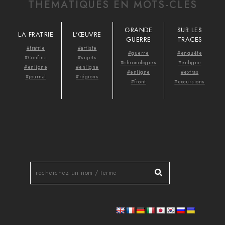
THÉMATIQUES EN MOTS-CLÉS
GRANDE
SUR LES
LA FRATRIE
L'ŒUVRE
GUERRE
TRACES
#fratrie
#artiste
#guerre
#enquête
#Confins
#sujets
#chronologies
#enligne
#enligne
#enligne
#enligne
#extras
#journal
#régions
#front
#excursions