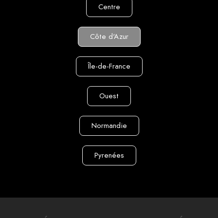
Centre
Côte d'Azur
Île-de-France
Ouest
Normandie
Pyrenées