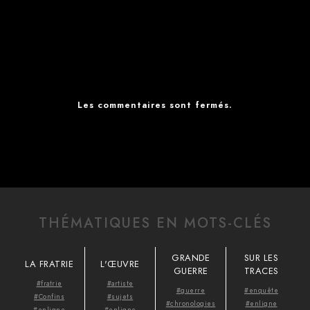
Les commentaires sont fermés.
THÉMATIQUES EN MOTS-CLÉS
GRANDE
SUR LES
LA FRATRIE
L'ŒUVRE
GUERRE
TRACES
#fratrie
#artiste
#guerre
#enquête
#Confins
#sujets
#chronologies
#enligne
#enligne
#enligne