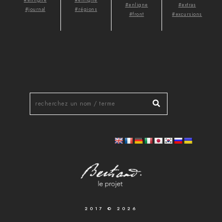
#enligne
#extras
#journal
#régions
#front
#excursions
2017 © 2026